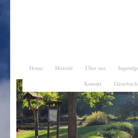
Home
Historie
Über uns
Jugendg
Kontakt
Gästebuch