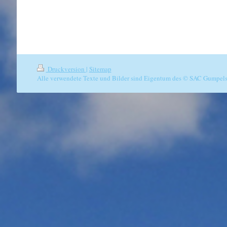
Druckversion
|
Sitemap
Alle verwendete Texte und Bilder sind Eigentum des © SAC Gumpelst